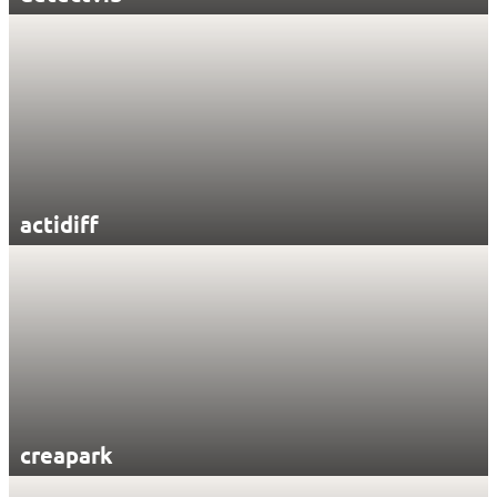
actidiff
creapark