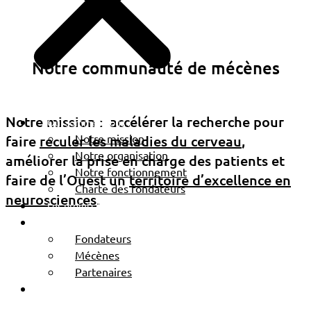
BRETAGNE ATLANTIQUE
AMBITION
Notre communauté de mécènes
Notre mission : accélérer la recherche pour
Qui sommes-nous ?
Notre mission
faire
reculer les maladies du cerveau
,
Notre organisation
améliorer la prise en charge des patients et
Notre fonctionnement
faire de l’Ouest un
territoire d’excellence en
Charte des fondateurs
neurosciences
.
Les projets financés
Nos mécènes
Fondateurs
Mécènes
Partenaires
Actualités