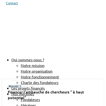
Contact
Qui sommes-nous ?
Notre mission
Notre organisation
Notre fonctionnement
Charte des fondateurs
Priorité 1
Les projets financés
Financer l'embauche de chercheurs " à haut
Nos mécènes
potentiel"
Fondateurs
Mécènes