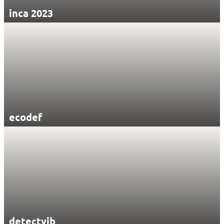
inca 2023
ecodef
detectvib