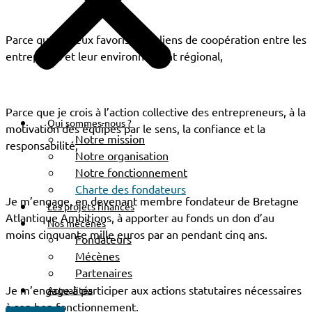
Parce que je veux favoriser les liens de coopération entre les
entreprises et leur environnement régional,
Parce que je crois à l’action collective des entrepreneurs, à la
Qui sommes-nous ?
motivation des équipes par le sens, la confiance et la
Notre mission
responsabilité,
Notre organisation
Notre fonctionnement
Charte des fondateurs
Je m’engage, en devenant membre fondateur de Bretagne
Les projets financés
Atlantique Ambitions, à apporter au fonds un don d’au
Nos mécènes
moins cinquante mille euros par an pendant cinq ans.
Fondateurs
Mécènes
Partenaires
Je m’engage à participer aux actions statutaires nécessaires
Actualités
à son bon fonctionnement.