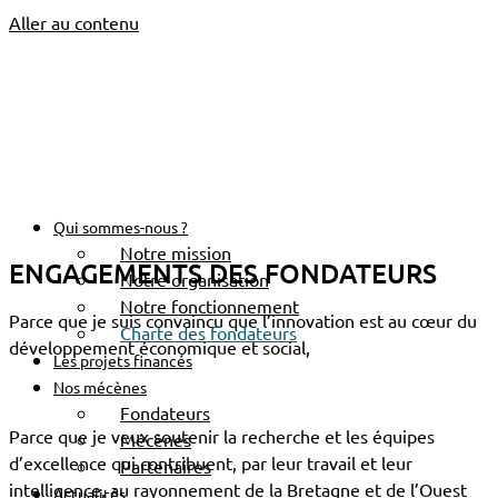
Aller au contenu
Accueil
Charte des fondateurs
CHARTE DES
Qui sommes-nous ?
FONDATEURS
Notre mission
ENGAGEMENTS DES FONDATEURS
Notre organisation
Notre fonctionnement
Parce que je suis convaincu que l’innovation est au cœur du
Charte des fondateurs
développement économique et social,
Les projets financés
Nos mécènes
Fondateurs
Parce que je veux soutenir la recherche et les équipes
Mécènes
d’excellence qui contribuent, par leur travail et leur
Partenaires
intelligence, au rayonnement de la Bretagne et de l’Ouest
Actualités