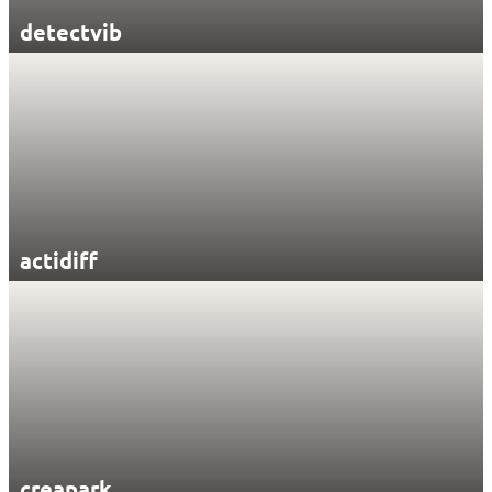
detectvib
actidiff
creapark