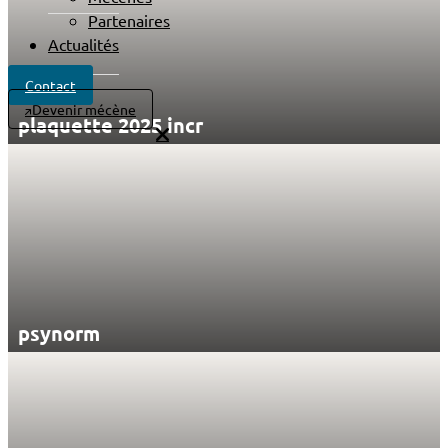
Partenaires
Actualités
Contact
Devenir mécène
plaquette 2025 incr
psynorm