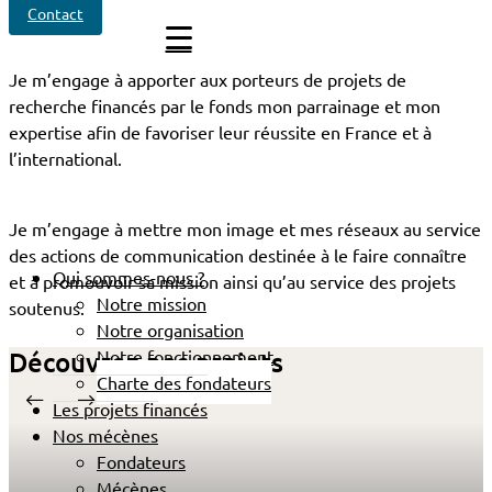
Contact
Je m’engage à apporter aux porteurs de projets de
recherche financés par le fonds mon parrainage et mon
expertise afin de favoriser leur réussite en France et à
l’international.
Je m’engage à mettre mon image et mes réseaux au service
des actions de communication destinée à le faire connaître
Qui sommes-nous ?
et à promouvoir sa mission ainsi qu’au service des projets
Notre mission
soutenus.
Notre organisation
Découvrez nos projets
Notre fonctionnement
Charte des fondateurs
Les projets financés
Nos mécènes
Fondateurs
Mécènes