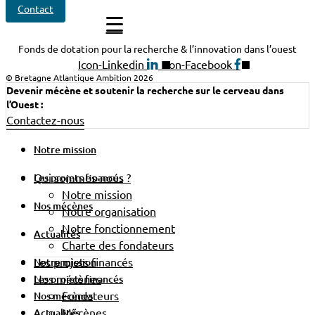
Contact
Fonds de dotation pour la recherche & l’innovation dans l’ouest
Icon-Linkedin
Icon-Facebook
© Bretagne Atlantique Ambition 2026
Devenir mécène et soutenir la recherche sur le cerveau dans
l’Ouest :
Contactez-nous
Notre mission
Qui sommes-nous ?
Les projets financés
Notre mission
Nos mécènes
Notre organisation
Notre fonctionnement
Actualités
Charte des fondateurs
Les projets financés
Notre mission
Nos mécènes
Les projets financés
Fondateurs
Nos mécènes
Mécènes
Actualités