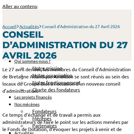
Aller au contenu
Accueil
Actualités
Conseil d’Administration du 27 Avril 2026
CONSEIL
D’ADMINISTRATION DU 27
AVRIL 2026
Qui sommes-nous ?
Notre mission
Le 27 avril dernier, les membres du Conseil d’Administration
Notre organisation
de Bretagne Atlantique Ambition se sont réunis au sein des
Notre fonctionnement
locaux du Groupe Blot à l’occasion d’un nouveau conseil
Charte des fondateurs
d’administration.
Les projets financés
Nos mécènes
Fondateurs
Ce temps d’échange et de travail a permis aux
Mécènes
administrateurs de faire le point sur les actions menées par
Partenaires
le Fonds de Dotation, d’évoquer les projets à venir et de
Actualités