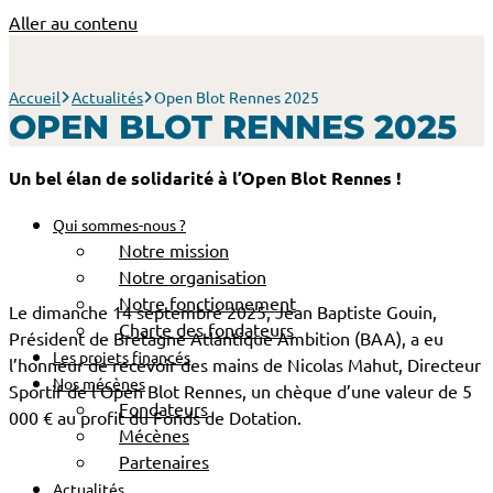
Aller au contenu
Accueil
Actualités
Open Blot Rennes 2025
OPEN BLOT RENNES 2025
Un bel élan de solidarité à l’Open Blot Rennes !
Qui sommes-nous ?
Notre mission
Notre organisation
Notre fonctionnement
Le dimanche 14 septembre 2025, Jean Baptiste Gouin,
Charte des fondateurs
Président de Bretagne Atlantique Ambition (BAA), a eu
Les projets financés
l’honneur de recevoir des mains de Nicolas Mahut, Directeur
Nos mécènes
Sportif de l’Open Blot Rennes, un chèque d’une valeur de 5
Fondateurs
000 € au profit du Fonds de Dotation.
Mécènes
Partenaires
Actualités