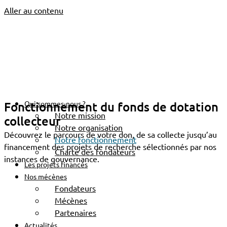
Aller au contenu
Accueil
Notre fonctionnement
NOTRE FONCTIONNEMENT
Fonctionnement du fonds de dotation
Qui sommes-nous ?
Notre mission
collecteur
Notre organisation
Découvrez le parcours de votre don, de sa collecte jusqu’au
Notre fonctionnement
financement des projets de recherche sélectionnés par nos
Charte des fondateurs
instances de gouvernance.
Les projets financés
Nos mécènes
Fondateurs
Mécènes
Partenaires
Actualités