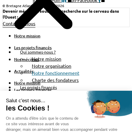
Icon-Linkedin
Icon-Facebook
© Bretagne Atlantique Ambition 2026
Devenir mécène et soutenir la recherche sur le cerveau dans
l’Ouest :
Contactez-nous
Notre mission
Les projets financés
Qui sommes-nous ?
Notre mission
Nos mécènes
Notre organisation
Actualités
Notre fonctionnement
Charte des fondateurs
Notre mission
Les projets financés
Les projets financés
Nos mécènes
Nos mécènes
Fondateurs
Actualités
Mécènes
Configuration des cookies
Partenaires
Actualités
Politique de confidentialité