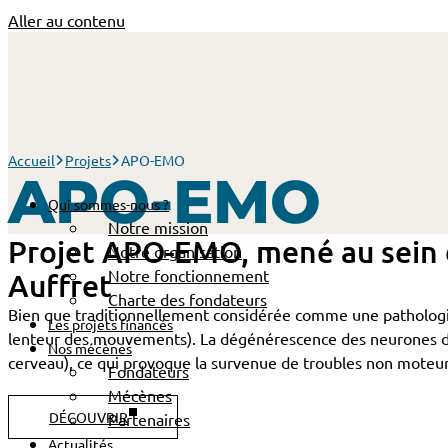
Aller au contenu
Accueil
Projets
APO-EMO
APO-EMO
Qui sommes-nous ?
Notre mission
Projet APO-­EMO, mené au sein 
Notre organisation
Notre fonctionnement
Auffret
Charte des fondateurs
Bien que traditionnellement considérée comme une pathologie 
Les projets financés
lenteur des mouvements). La dégénérescence des neurones do
Nos mécènes
cerveau), ce qui provoque la survenue de troubles non moteu
Fondateurs
Mécènes
DÉCOUVRIR
Partenaires
Actualités