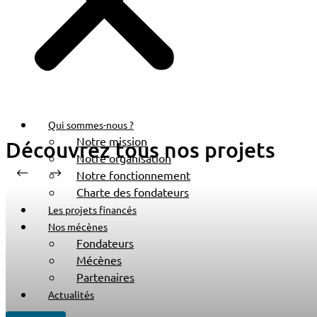
Qui sommes-nous ?
Notre mission
Découvrez tous nos projets
Notre organisation
Notre fonctionnement
Charte des fondateurs
Les projets financés
Nos mécènes
Fondateurs
Mécènes
Partenaires
Actualités