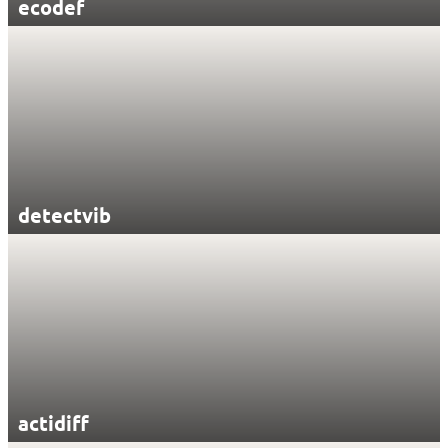
ecodef
detectvib
actidiff