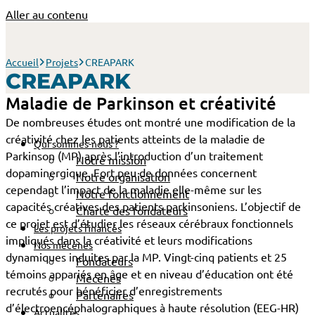
Aller au contenu
Accueil
Projets
CREAPARK
CREAPARK
Maladie de Parkinson et créativité
De nombreuses études ont montré une modification de la
créativité chez les patients atteints de la maladie de
Qui sommes-nous ?
Parkinson (MP) après l’introduction d’un traitement
Notre mission
dopaminergique. Fort peu de données concernent
Notre organisation
cependant l’impact de la maladie elle-même sur les
Notre fonctionnement
capacités créatives des patients parkinsoniens. L’objectif de
Charte des fondateurs
ce projet est d’étudier les réseaux cérébraux fonctionnels
Les projets financés
impliqués dans la créativité et leurs modifications
Nos mécènes
dynamiques induites par la MP. Vingt-cinq patients et 25
Fondateurs
témoins appariés en âge et en niveau d’éducation ont été
Mécènes
recrutés pour bénéficier d’enregistrements
Partenaires
d’électroencéphalographiques à haute résolution (EEG-HR)
Actualités