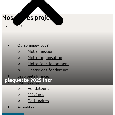
Nos autres projets
Qui sommes-nous ?
Notre mission
Notre organisation
Notre fonctionnement
Charte des fondateurs
Les projets financés
plaquette 2025 incr
Nos mécènes
Fondateurs
Mécènes
Partenaires
Actualités