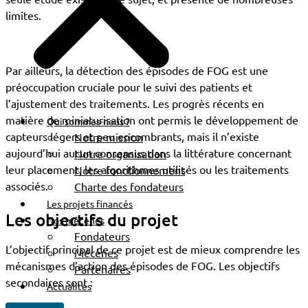
limites.
Par ailleurs, la détection des épisodes de FOG est une
préoccupation cruciale pour le suivi des patients et
l’ajustement des traitements. Les progrès récents en
matière de miniaturisation ont permis le développement de
Qui sommes-nous ?
capteurs légers et peu encombrants, mais il n’existe
Notre mission
aujourd’hui aucun consensus dans la littérature concernant
Notre organisation
leur placement, les algorithmes utilisés ou les traitements
Notre fonctionnement
associés.
Charte des fondateurs
Les projets financés
Les objectifs du projet
Nos mécènes
Fondateurs
L’objectif principal de ce projet est de mieux comprendre les
Mécènes
mécanismes d’action des épisodes de FOG. Les objectifs
Partenaires
secondaires sont :
Actualités