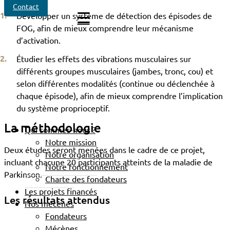
Contact
Développer un système de détection des épisodes de
FOG, afin de mieux comprendre leur mécanisme
d’activation.
Étudier les effets des vibrations musculaires sur
différents groupes musculaires (jambes, tronc, cou) et
selon différentes modalités (continue ou déclenchée à
chaque épisode), afin de mieux comprendre l’implication
du système proprioceptif.
La méthodologie
Qui sommes-nous ?
Notre mission
Deux études seront menées dans le cadre de ce projet,
Notre organisation
incluant chacune 20 participants atteints de la maladie de
Notre fonctionnement
Parkinson.
Charte des fondateurs
Les projets financés
Les résultats attendus
Nos mécènes
Fondateurs
Mécènes