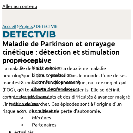
Aller au contenu
Accueil
Projets
DETECTVIB
DETECTVIB
Maladie de Parkinson et enrayage
cinétique : détection et stimulation
proprioceptive
Qui sommes-nous ?
Notre mission
La maladie de Parkinson est la deuxième maladie
Notre organisation
neurologique la plus répandue dans le monde. L’une de ses
Notre fonctionnement
manifestations est l’enrayage cinétique, ou freezing of gait
Charte des fondateurs
(FOG), qui touche 50 à 80 % des patients. Elle se définit
comme des piétinements et des difficultés à avancer malgré
Les projets financés
l’intention de marcher. Ces épisodes sont à l’origine d’un
Nos mécènes
Fondateurs
risque accru de chute et de perte d’autonomie.
Mécènes
Partenaires
Actualités