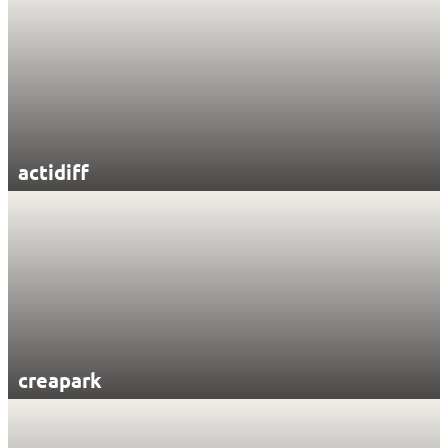
actidiff
creapark