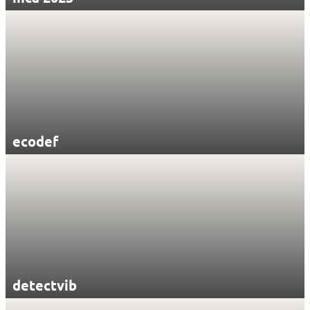
ecodef
detectvib