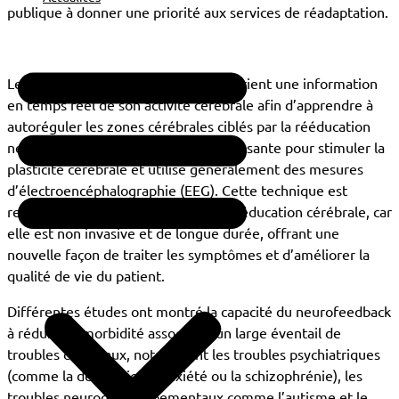
publique à donner une priorité aux services de réadaptation.
Le neurofeedback (NF) renvoie au patient une information
en temps réel de son activité cérébrale afin d’apprendre à
autoréguler les zones cérébrales ciblés par la rééducation
neurale. Le NF est une technique puissante pour stimuler la
plasticité cérébrale et utilise généralement des mesures
d’électroencéphalographie (EEG). Cette technique est
reconnue comme prometteuse en rééducation cérébrale, car
elle est non invasive et de longue durée, offrant une
nouvelle façon de traiter les symptômes et d’améliorer la
qualité de vie du patient.
Différentes études ont montré la capacité du neurofeedback
à réduire la morbidité associée à un large éventail de
troubles cérébraux, notamment les troubles psychiatriques
(comme la dépression, l’anxiété ou la schizophrénie), les
troubles neurodéveloppementaux comme l’autisme et le