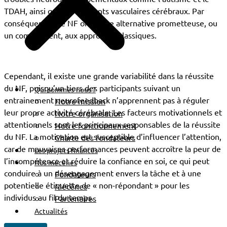
TDAH, ainsi que les accidents vasculaires cérébraux. Par
conséquences, le NF offre une alternative prometteuse, ou
un complément, aux approches classiques.
Cependant, il existe une grande variabilité dans la réussite
du NF, puisqu’un tiers des participants suivant un
Qui sommes-nous ?
entrainement neurofeedback n’apprennent pas à réguler
Notre mission
leur propre activité cérébrale. Les facteurs motivationnels et
Notre organisation
attentionnels sont les principaux responsables de la réussite
Notre fonctionnement
du NF. La motivation est susceptible d’influencer l’attention,
Charte des fondateurs
car de mauvaises performances peuvent accroître la peur de
Les projets financés
l’incompétence et réduire la confiance en soi, ce qui peut
Nos mécènes
conduire à un désengagement envers la tâche et à une
Fondateurs
potentielle étiquette de « non-répondant » pour les
Mécènes
individus au fil du temps.
Partenaires
Actualités