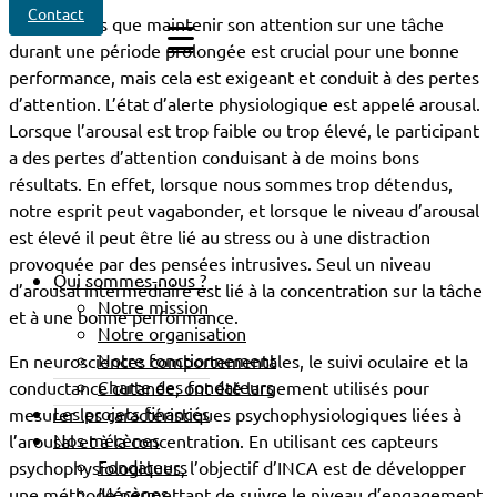
Contact
Nous savons que maintenir son attention sur une tâche
durant une période prolongée est crucial pour une bonne
performance, mais cela est exigeant et conduit à des pertes
d’attention. L’état d’alerte physiologique est appelé arousal.
Lorsque l’arousal est trop faible ou trop élevé, le participant
a des pertes d’attention conduisant à de moins bons
résultats. En effet, lorsque nous sommes trop détendus,
notre esprit peut vagabonder, et lorsque le niveau d’arousal
est élevé il peut être lié au stress ou à une distraction
provoquée par des pensées intrusives. Seul un niveau
Qui sommes-nous ?
d’arousal intermédiaire est lié à la concentration sur la tâche
Notre mission
et à une bonne performance.
Notre organisation
Notre fonctionnement
En neurosciences comportementales, le suivi oculaire et la
Charte des fondateurs
conductance cutanée, ont été largement utilisés pour
Les projets financés
mesurer les caractéristiques psychophysiologiques liées à
Nos mécènes
l’arousal et à la concentration. En utilisant ces capteurs
Fondateurs
psychophysiologiques, l’objectif d’INCA est de développer
Mécènes
une méthode permettant de suivre le niveau d’engagement