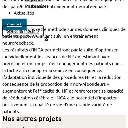
Partenaires
des patients lors d’un entrainement neurofeedback.
Actualités
Contact
Nous validerons cette méthode sur des données cliniques de
Devenir mécène
patients post-AVC aillant suivi un entraînement
neurofeedback.
Les résultats d’INCA permettront par la suite d’optimiser
individuellement les séances de NF en estimant avec
précision et en temps réel l’engagement des patients dans
la tâche afin d’adapter la séance en conséquence.
L’adaptation individuelle des procédures NF et la réduction
conséquente de la proportion de « non-répondeurs »
augmenteront l’efficacité du NF et renforceront sa capacité
de rééducation cérébrale. INCA a le potentiel d’impacter
positivement la qualité de vie d’une grande variété de
patients.
Nos autres projets