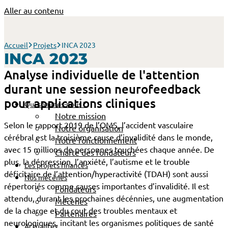
Aller au contenu
Accueil
Projets
INCA 2023
INCA 2023
Analyse individuelle de l'attention
durant une session neurofeedback
pour applications cliniques
Qui sommes-nous ?
Notre mission
Selon le rapport 2019 de l’OMS, l’accident vasculaire
Notre organisation
cérébral est la troisième cause d’invalidité dans le monde,
Notre fonctionnement
avec 15 millions de personnes touchées chaque année. De
Charte des fondateurs
plus, la dépression, l’anxiété, l’autisme et le trouble
Les projets financés
déficitaire de l’attention/hyperactivité (TDAH) sont aussi
Nos mécènes
répertoriés comme causes importantes d’invalidité. Il est
Fondateurs
attendu, durant les prochaines décénnies, une augmentation
Mécènes
de la charge et du cout des troubles mentaux et
Partenaires
neurologiques, incitant les organismes politiques de santé
Actualités