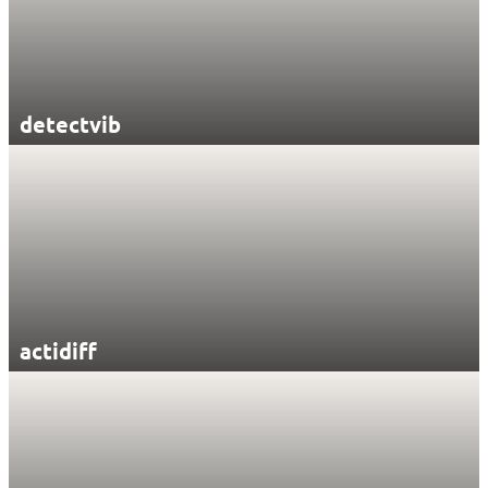
detectvib
actidiff