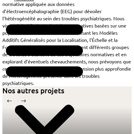
normative appliquée aux données
d’électroencéphalographie (EEG) pour dévoiler
l’hétérogénéité au sein des troubles psychiatriques. Nous
visons à établir des trajectoires normatives basées sur une
population saine de référence en utilisant les Modèles
Additifs Généralisés pour la Localisation, l’Échelle et la
Forme (GAMLSS). En évaluant comment différents groupes
de troubles s’écartent de ces trajectoires normatives et en
explorant d’éventuels chevauchements, nous prévoyons que
ce projet contribuera à une compréhension plus approfondie
de l’hétérogénéité présente dans les troubles
psychiatriques.
Nos autres projets