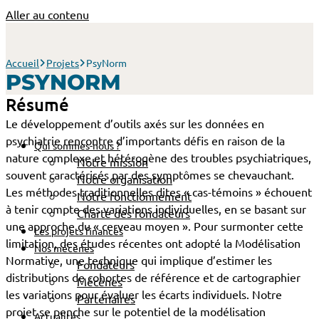
Aller au contenu
Accueil
Projets
PsyNorm
PSYNORM
Résumé
Le développement d’outils axés sur les données en
psychiatrie rencontre d’importants défis en raison de la
Qui sommes-nous ?
nature complexe et hétérogène des troubles psychiatriques,
Notre mission
souvent caractérisés par des symptômes se chevauchant.
Notre organisation
Les méthodes traditionnelles dites « cas-témoins » échouent
Notre fonctionnement
à tenir compte des variations individuelles, en se basant sur
Charte des fondateurs
une approche du « cerveau moyen ». Pour surmonter cette
Les projets financés
limitation, des études récentes ont adopté la Modélisation
Nos mécènes
Normative, une technique qui implique d’estimer les
Fondateurs
distributions de cohortes de référence et de cartographier
Mécènes
les variations pour évaluer les écarts individuels. Notre
Partenaires
projet se penche sur le potentiel de la modélisation
Actualités