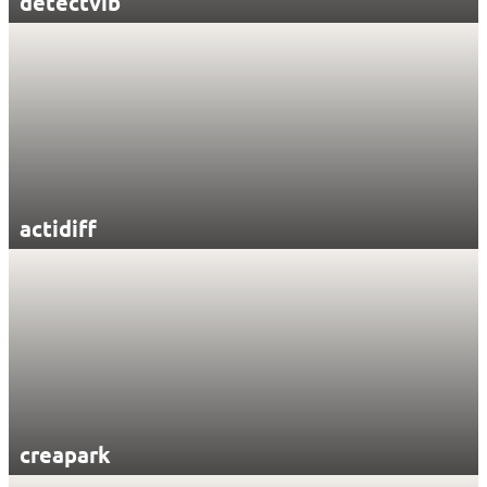
detectvib
actidiff
creapark