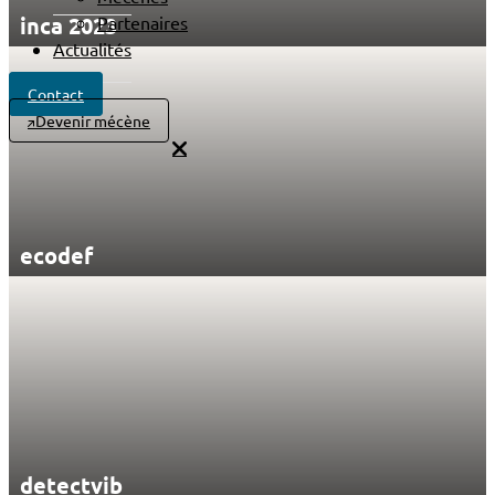
inca 2023
Partenaires
Actualités
Contact
Devenir mécène
ecodef
detectvib