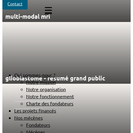
Contact
multi-modal mri
Qui sommes-nous ?
glioblastome - résumé grand public
Notre mission
Notre organisation
Notre fonctionnement
Charte des fondateurs
Les projets financés
Nos mécènes
Fondateurs
Mécènes