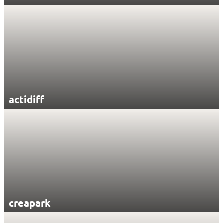
actidiff
creapark